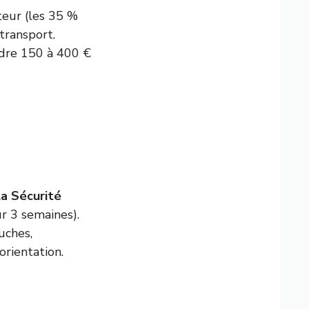
teur (les 35 %
transport.
ndre 150 à 400 €
a Sécurité
ur 3 semaines).
uches,
orientation.