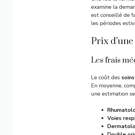
examine la demand
est conseillé de 
les périodes esti
Prix d’une
Les frais mé
Le coût des
soin
En moyenne, com
une estimation sel
Rhumatolo
Voies resp
Dermatolo
Double ori