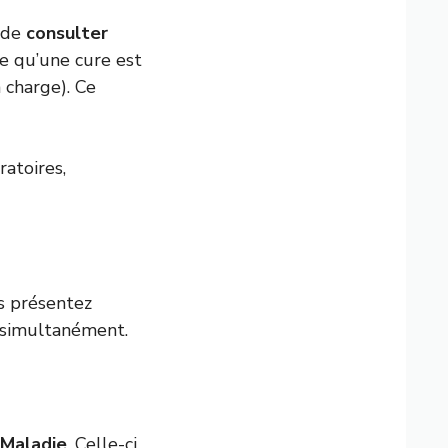
t de
consulter
ime qu’une cure est
 charge). Ce
ratoires,
s présentez
s simultanément.
 Maladie
. Celle-ci