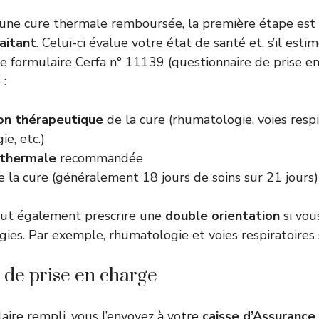
d’une cure thermale remboursée, la première étape es
aitant
. Celui-ci évalue votre état de santé et, s’il est
 le formulaire Cerfa n° 11139 (questionnaire de prise en
 :
ion thérapeutique
de la cure (rhumatologie, voies respi
e, etc.)
 thermale
recommandée
 la cure (généralement 18 jours de soins sur 21 jours)
ut également prescrire une
double orientation
si vou
gies. Par exemple, rhumatologie et voies respiratoire
de prise en charge
laire rempli, vous l’envoyez à votre
caisse d’Assurance