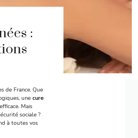
nées :
tions
es de France. Que
logiques, une
cure
fficace. Mais
curité sociale ?
nd à toutes vos