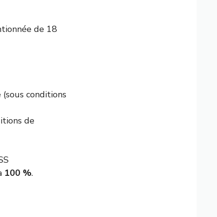
entionnée de 18
 (sous conditions
itions de
CSS
 à
100 %
.