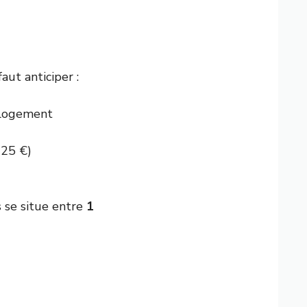
ut anticiper :
 logement
 25 €)
 se situe entre
1