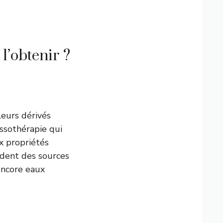
l’obtenir ?
leurs dérivés
assothérapie qui
x propriétés
èdent des sources
encore eaux