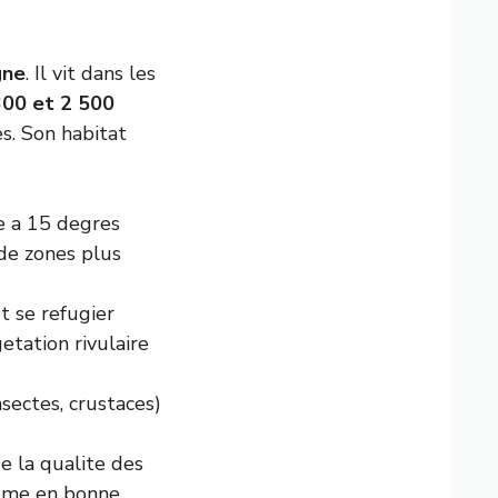
gne
. Il vit dans les
300 et 2 500
s. Son habitat
e a 15 degres
de zones plus
t se refugier
etation rivulaire
nsectes, crustaces)
e la qualite des
teme en bonne