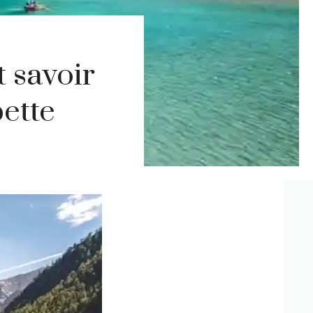
 savoir
pette