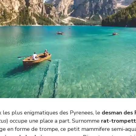
x les plus enigmatiques des Pyrenees, le
desman des 
cus
) occupe une place a part. Surnomme
rat-trompet
ge en forme de trompe, ce petit mammifere semi-aqua