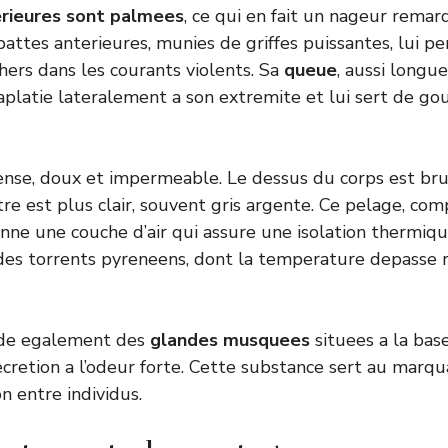
rieures sont palmees
, ce qui en fait un nageur rema
 pattes anterieures, munies de griffes puissantes, lui 
chers dans les courants violents. Sa
queue
, aussi longu
aplatie lateralement a son extremite et lui sert de gou
nse, doux et impermeable. Le dessus du corps est brun
re est plus clair, souvent gris argente. Ce pelage, com
onne une couche d’air qui assure une isolation thermiqu
 des torrents pyreneens, dont la temperature depasse
de egalement des
glandes musquees
situees a la bas
cretion a l’odeur forte. Cette substance sert au marqua
n entre individus.