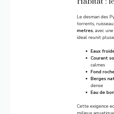
Habitat : 
Le desman des Py
torrents, ruissea
metres
, avec un
ideal reunit plusi
Eaux froid
Courant s
calmes
Fond roch
Berges nat
dense
Eau de bon
Cette exigence e
milieux aquatique