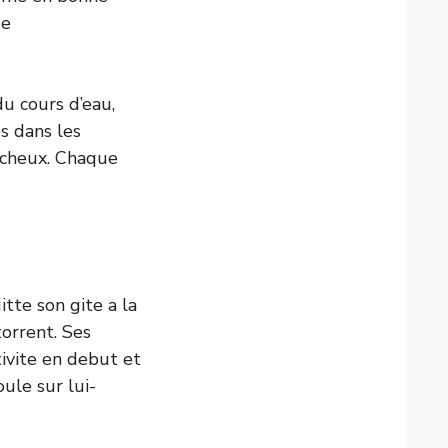
de
u cours d’eau,
s dans les
rocheux. Chaque
uitte son gite a la
orrent. Ses
tivite en debut et
oule sur lui-