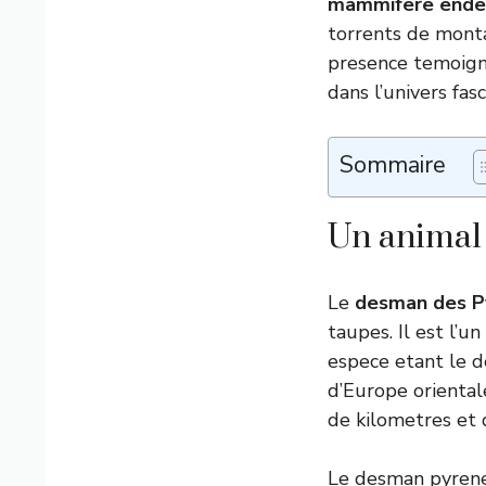
mammifere endem
torrents de monta
presence temoigne
dans l’univers fa
Sommaire
Un animal
Le
desman des P
taupes. Il est l’
espece etant le d
d’Europe oriental
de kilometres et 
Le desman pyren