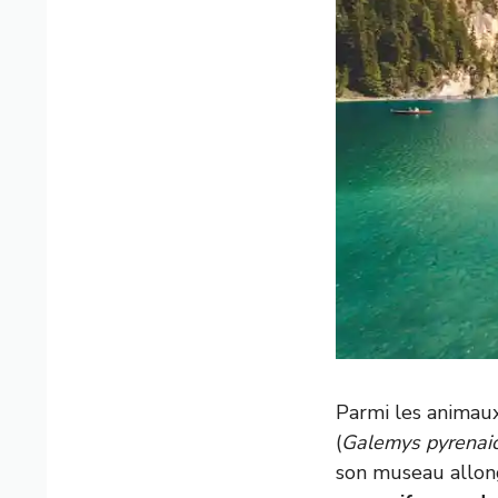
Parmi les animau
(
Galemys pyrenai
son museau allon