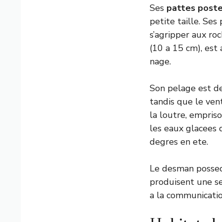
Ses
pattes poste
petite taille. Ses
s’agripper aux ro
(10 a 15 cm), est 
nage.
Son pelage est de
tandis que le vent
la loutre, empris
les eaux glacees
degres en ete.
Le desman posse
produisent une se
a la communicatio