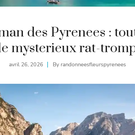
man des Pyrenees : tout
le mysterieux rat-trom
avril 26, 2026
By
randonneesfleurspyrenees