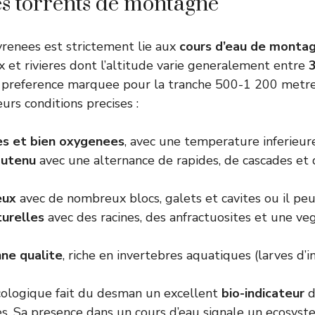
les torrents de montagne
renees est strictement lie aux
cours d’eau de monta
ux et rivieres dont l’altitude varie generalement entre
e preference marquee pour la tranche 500-1 200 metre
eurs conditions precises :
es et bien oxygenees
, avec une temperature inferieur
outenu
avec une alternance de rapides, de cascades et 
eux
avec de nombreux blocs, galets et cavites ou il peu
urelles
avec des racines, des anfractuosites et une veg
ne qualite
, riche en invertebres aquatiques (larves d’i
cologique fait du desman un excellent
bio-indicateur
d
s. Sa presence dans un cours d’eau signale un ecosys