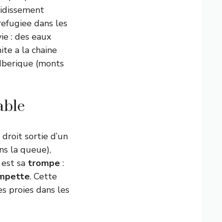
roidissement
refugiee dans les
ie : des eaux
ite a la chaine
 Iberique (monts
able
droit sortie d’un
ns la queue),
 est sa
trompe
:
ompette
. Cette
s proies dans les