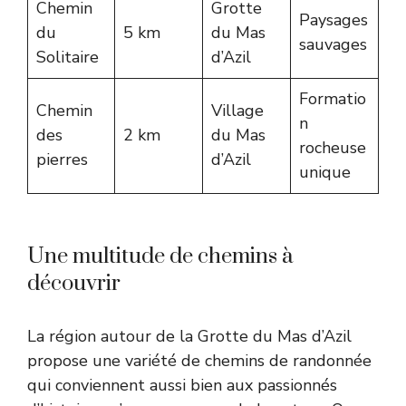
Chemin
Grotte
Paysages
du
5 km
du Mas
sauvages
Solitaire
d’Azil
Formatio
Chemin
Village
n
des
2 km
du Mas
rocheuse
pierres
d’Azil
unique
Une multitude de chemins à
découvrir
La région autour de la Grotte du Mas d’Azil
propose une variété de chemins de randonnée
qui conviennent aussi bien aux passionnés