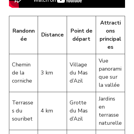
Attracti
Randonn
Point de
ons
Distance
ée
départ
principal
es
Vue
Chemin
Village
panorami
de la
3 km
du Mas
que sur
corniche
d’Azil
la vallée
Jardins
Terrasse
Grotte
en
s du
4 km
du Mas
terrasse
souribet
d’Azil
naturelle