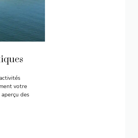
tiques
activités
ément votre
un aperçu des