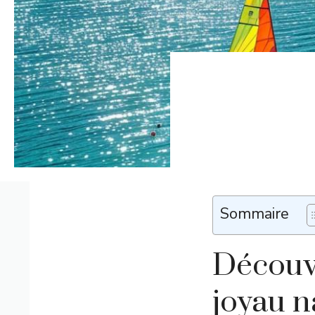
Sommaire
Découvr
joyau n