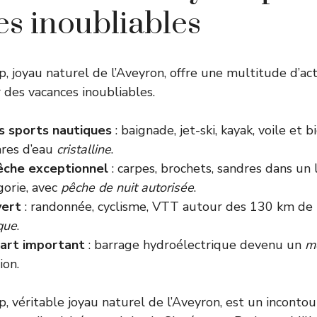
s inoubliables
, joyau naturel de l’Aveyron, offre une multitude d’act
 des vacances inoubliables.
s sports nautiques
: baignade, jet-ski, kayak, voile et b
res d’eau
cristalline
.
êche exceptionnel
: carpes, brochets, sandres dans un 
orie, avec
pêche de nuit autorisée
.
vert
: randonnée, cyclisme, VTT autour des 130 km de
ique
.
’art important
: barrage hydroélectrique devenu un
m
ion.
p, véritable joyau naturel de l’Aveyron, est un inconto