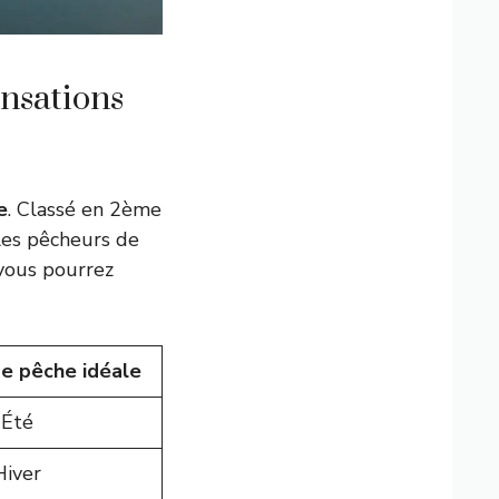
ensations
e
. Classé en 2ème
 les pêcheurs de
 vous pourrez
e pêche idéale
-Été
iver