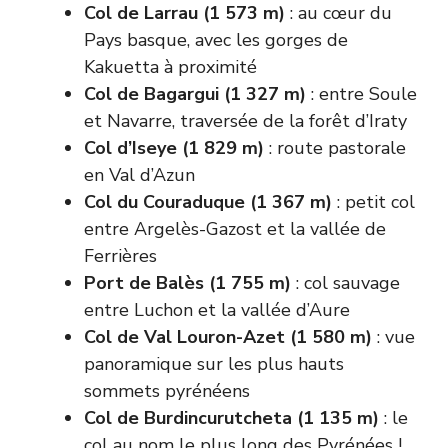
Col de Larrau (1 573 m)
: au cœur du
Pays basque, avec les gorges de
Kakuetta à proximité
Col de Bagargui (1 327 m)
: entre Soule
et Navarre, traversée de la forêt d’Iraty
Col d’Iseye (1 829 m)
: route pastorale
en Val d’Azun
Col du Couraduque (1 367 m)
: petit col
entre Argelès-Gazost et la vallée de
Ferrières
Port de Balès (1 755 m)
: col sauvage
entre Luchon et la vallée d’Aure
Col de Val Louron-Azet (1 580 m)
: vue
panoramique sur les plus hauts
sommets pyrénéens
Col de Burdincurutcheta (1 135 m)
: le
col au nom le plus long des Pyrénées !