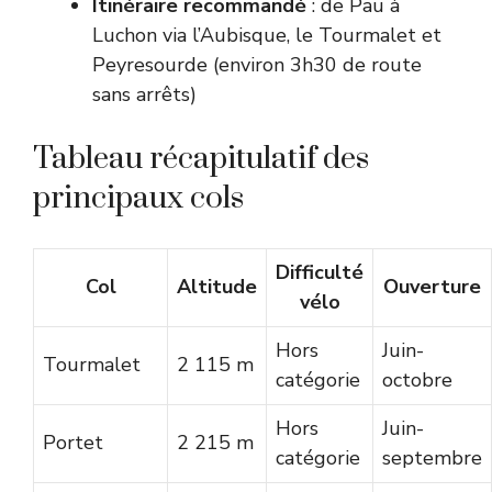
Itinéraire recommandé
: de Pau à
Luchon via l’Aubisque, le Tourmalet et
Peyresourde (environ 3h30 de route
sans arrêts)
Tableau récapitulatif des
principaux cols
Difficulté
Col
Altitude
Ouverture
vélo
Hors
Juin-
Tourmalet
2 115 m
catégorie
octobre
Hors
Juin-
Portet
2 215 m
catégorie
septembre