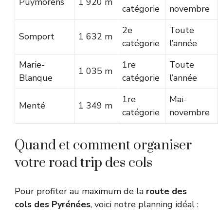
Puymorens
1 920 m
catégorie
novembre
2e
Toute
Somport
1 632 m
catégorie
l’année
Marie-
1re
Toute
1 035 m
Blanque
catégorie
l’année
1re
Mai-
Menté
1 349 m
catégorie
novembre
Quand et comment organiser
votre road trip des cols
Pour profiter au maximum de la
route des
cols des Pyrénées
, voici notre planning idéal :