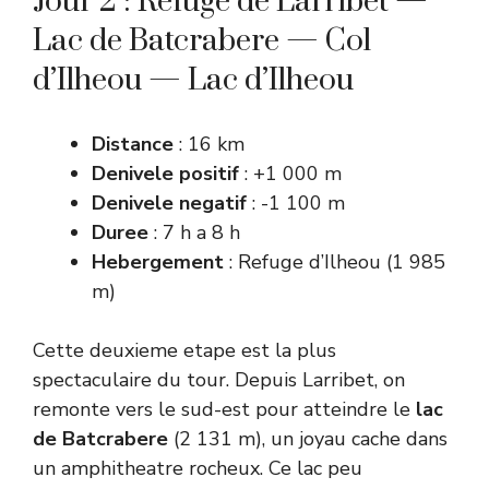
Jour 2 : Refuge de Larribet —
Lac de Batcrabere — Col
d’Ilheou — Lac d’Ilheou
Distance
: 16 km
Denivele positif
: +1 000 m
Denivele negatif
: -1 100 m
Duree
: 7 h a 8 h
Hebergement
: Refuge d’Ilheou (1 985
m)
Cette deuxieme etape est la plus
spectaculaire du tour. Depuis Larribet, on
remonte vers le sud-est pour atteindre le
lac
de Batcrabere
(2 131 m), un joyau cache dans
un amphitheatre rocheux. Ce lac peu